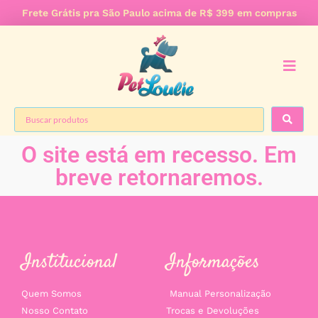
Frete Grátis pra São Paulo acima de R$ 399 em compras
O site está em recesso. Em
breve retornaremos.
Institucional
Informações
Quem Somos
Manual Personalização
Nosso Contato
Trocas e Devoluções