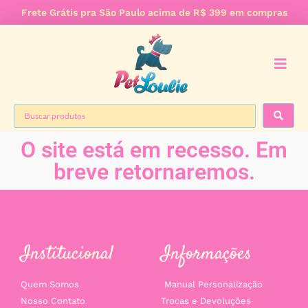
Frete Grátis pra São Paulo acima de R$ 399 em compras
O site está em recesso. Em
breve retornaremos.
Institucional
Informações
Quem Somos
Manual Personalização
Nosso Contato
Trocas e Devoluções