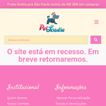
Frete Grátis pra São Paulo acima de R$ 399 em compras
O site está em recesso. Em
breve retornaremos.
Institucional
Informações
Quem Somos
Manual Personalização
Nosso Contato
Trocas e Devoluções